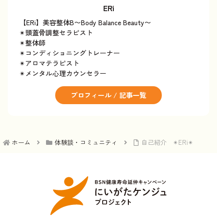
ERi
【ERi】美容整体B〜Body Balance Beauty〜
✴︎頭蓋骨調整セラピスト
✴︎整体師
✴︎コンディショニングトレーナー
✴︎アロマテラピスト
✴︎メンタル心理カウンセラー
プロフィール / 記事一覧
ホーム
体験談・コミュニティ
自己紹介 ✴︎ERi✴