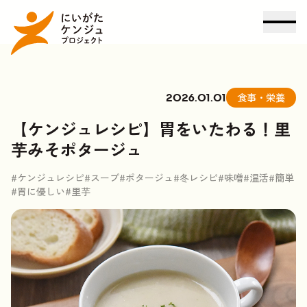
食事・栄養
2026.01.01
【ケンジュレシピ】胃をいたわる！里
芋みそポタージュ
#ケンジュレシピ
#スープ
#ポタージュ
#冬レシピ
#味噌
#温活
#簡単
#胃に優しい
#里芋