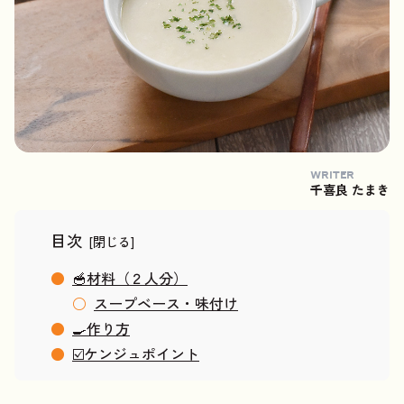
WRITER
千喜良 たまき
目次
🥣材料（２人分）
スープベース・味付け
🍳作り方
☑️ケンジュポイント