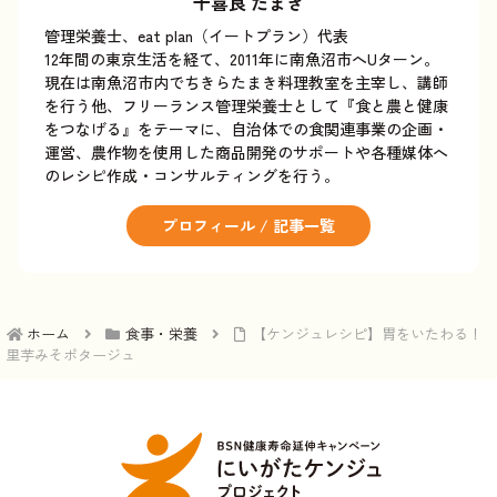
千喜良 たまき
管理栄養士、eat plan（イートプラン）代表
12年間の東京生活を経て、2011年に南魚沼市へUターン。
現在は南魚沼市内でちきらたまき料理教室を主宰し、講師
を行う他、フリーランス管理栄養士として『食と農と健康
をつなげる』をテーマに、自治体での食関連事業の企画・
運営、農作物を使用した商品開発のサポートや各種媒体へ
のレシピ作成・コンサルティングを行う。
プロフィール / 記事一覧
ホーム
食事・栄養
【ケンジュレシピ】胃をいたわる！
里芋みそポタージュ