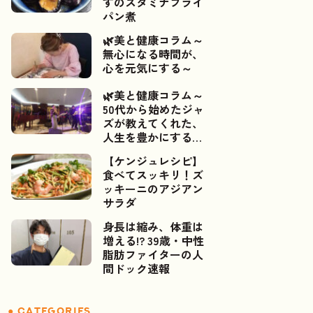
すのスタミナフライ
パン煮
🌿美と健康コラム～
無心になる時間が、
心を元気にする～
🌿美と健康コラム～
50代から始めたジャ
ズが教えてくれた、
人生を豊かにするご
縁～📯✨
【ケンジュレシピ】
食べてスッキリ！ズ
ッキーニのアジアン
サラダ
身長は縮み、体重は
増える!? 39歳・中性
脂肪ファイターの人
間ドック速報