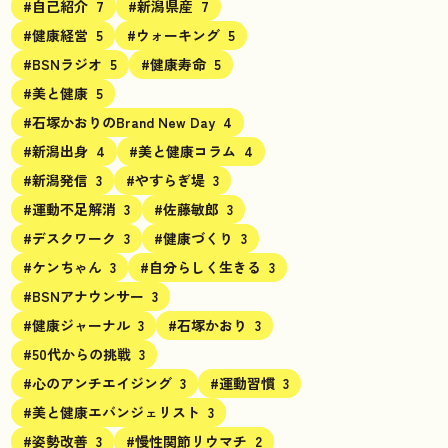
#自己紹介
7
#新潟県産
7
#健康経営
5
#ウォーキング
5
#BSNラジオ
5
#健康寿命
5
#美と健康
5
#石塚かおりのBrand New Day
4
#新潟出身
4
#美と健康コラム
4
#新潟発信
3
#やすらぎ堤
3
#運動不足解消
3
#佐藤敏郎
3
#デスクワーク
3
#健康づくり
3
#ケンちゃん
3
#自分らしく生きる
3
#BSNアナウンサー
3
#健康ジャーナル
3
#石塚かおり
3
#50代からの挑戦
3
#心のアンチエイジング
3
#運動習慣
3
#美と健康エバンジェリスト
3
#姿勢改善
3
#慢性関節リウマチ
2