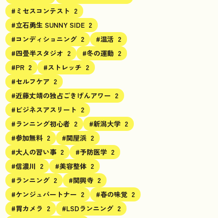
#ミセスコンテスト
2
#立石勇生 SUNNY SIDE
2
#コンディショニング
2
#温活
2
#四畳半スタジオ
2
#冬の運動
2
#PR
2
#ストレッチ
2
#セルフケア
2
#近藤丈靖の独占ごきげんアワー
2
#ビジネスアスリート
2
#ランニング初心者
2
#新潟大学
2
#参加無料
2
#関屋浜
2
#大人の習い事
2
#予防医学
2
#信濃川
2
#美容整体
2
#ランニング
2
#関興寺
2
#ケンジュパートナー
2
#春の味覚
2
#胃カメラ
2
#LSDランニング
2