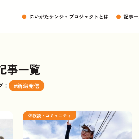
●
にいがたケンジュプロジェクトとは
●
記事一
記事一覧
グ：
#新潟発信
体験談・コミュニティ