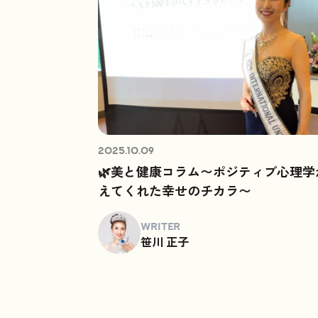
2025.10.09
🌿美と健康コラム〜ポジティブ心理学
えてくれた幸せのチカラ〜
WRITER
笹川 正子