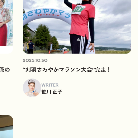
2025.10.30
係の
“刈羽さわやかマラソン大会”完走！
WRITER
笹川 正子