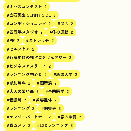
#ミセスコンテスト
2
#立石勇生 SUNNY SIDE
2
#コンディショニング
2
#温活
2
#四畳半スタジオ
2
#冬の運動
2
#PR
2
#ストレッチ
2
#セルフケア
2
#近藤丈靖の独占ごきげんアワー
2
#ビジネスアスリート
2
#ランニング初心者
2
#新潟大学
2
#参加無料
2
#関屋浜
2
#大人の習い事
2
#予防医学
2
#信濃川
2
#美容整体
2
#ランニング
2
#関興寺
2
#ケンジュパートナー
2
#春の味覚
2
#胃カメラ
2
#LSDランニング
2