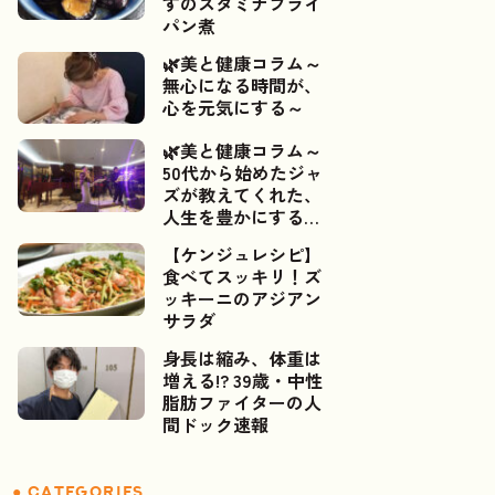
すのスタミナフライ
パン煮
🌿美と健康コラム～
無心になる時間が、
心を元気にする～
🌿美と健康コラム～
50代から始めたジャ
ズが教えてくれた、
人生を豊かにするご
縁～📯✨
【ケンジュレシピ】
食べてスッキリ！ズ
ッキーニのアジアン
サラダ
身長は縮み、体重は
増える!? 39歳・中性
脂肪ファイターの人
間ドック速報