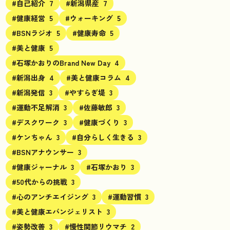
#自己紹介
7
#新潟県産
7
#健康経営
5
#ウォーキング
5
#BSNラジオ
5
#健康寿命
5
#美と健康
5
#石塚かおりのBrand New Day
4
#新潟出身
4
#美と健康コラム
4
#新潟発信
3
#やすらぎ堤
3
#運動不足解消
3
#佐藤敏郎
3
#デスクワーク
3
#健康づくり
3
#ケンちゃん
3
#自分らしく生きる
3
#BSNアナウンサー
3
#健康ジャーナル
3
#石塚かおり
3
#50代からの挑戦
3
#心のアンチエイジング
3
#運動習慣
3
#美と健康エバンジェリスト
3
#姿勢改善
3
#慢性関節リウマチ
2