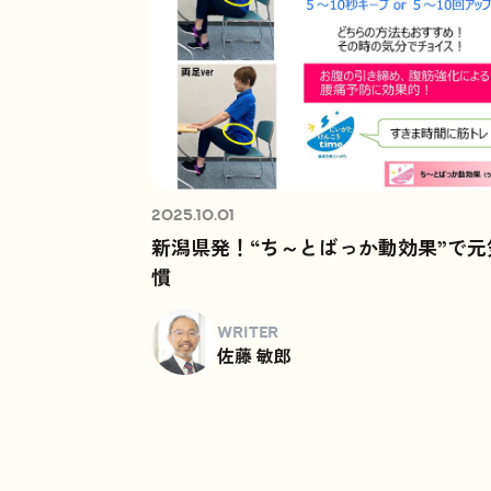
2025.10.01
新潟県発！“ち～とばっか動効果”で元
慣
WRITER
佐藤 敏郎