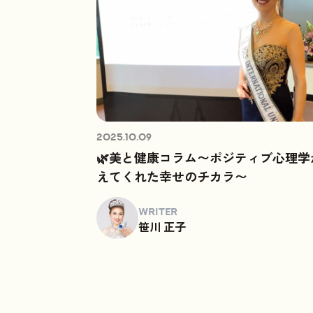
2025.10.09
🌿美と健康コラム〜ポジティブ心理学
えてくれた幸せのチカラ〜
WRITER
笹川 正子