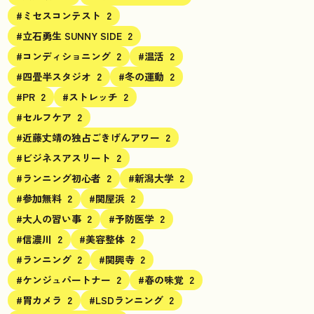
#ミセスコンテスト
2
#立石勇生 SUNNY SIDE
2
#コンディショニング
2
#温活
2
#四畳半スタジオ
2
#冬の運動
2
#PR
2
#ストレッチ
2
#セルフケア
2
#近藤丈靖の独占ごきげんアワー
2
#ビジネスアスリート
2
#ランニング初心者
2
#新潟大学
2
#参加無料
2
#関屋浜
2
#大人の習い事
2
#予防医学
2
#信濃川
2
#美容整体
2
#ランニング
2
#関興寺
2
#ケンジュパートナー
2
#春の味覚
2
#胃カメラ
2
#LSDランニング
2