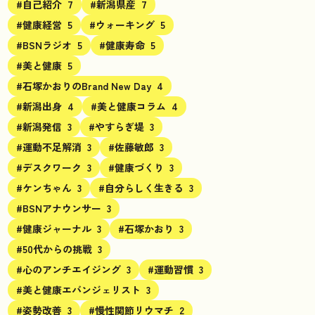
#自己紹介
7
#新潟県産
7
#健康経営
5
#ウォーキング
5
#BSNラジオ
5
#健康寿命
5
#美と健康
5
#石塚かおりのBrand New Day
4
#新潟出身
4
#美と健康コラム
4
#新潟発信
3
#やすらぎ堤
3
#運動不足解消
3
#佐藤敏郎
3
#デスクワーク
3
#健康づくり
3
#ケンちゃん
3
#自分らしく生きる
3
#BSNアナウンサー
3
#健康ジャーナル
3
#石塚かおり
3
#50代からの挑戦
3
#心のアンチエイジング
3
#運動習慣
3
#美と健康エバンジェリスト
3
#姿勢改善
3
#慢性関節リウマチ
2