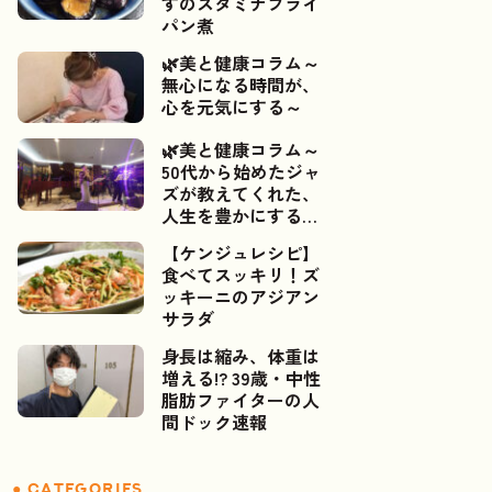
すのスタミナフライ
パン煮
🌿美と健康コラム～
無心になる時間が、
心を元気にする～
🌿美と健康コラム～
50代から始めたジャ
ズが教えてくれた、
人生を豊かにするご
縁～📯✨
【ケンジュレシピ】
食べてスッキリ！ズ
ッキーニのアジアン
サラダ
身長は縮み、体重は
増える!? 39歳・中性
脂肪ファイターの人
間ドック速報