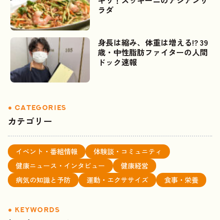
キリ！ズッキーニのアジアンサ
ラダ
身長は縮み、体重は増える!? 39
歳・中性脂肪ファイターの人間
ドック速報
カテゴリー
イベント・番組情報
体験談・コミュニティ
健康ニュース・インタビュー
健康経営
病気の知識と予防
運動・エクササイズ
食事・栄養