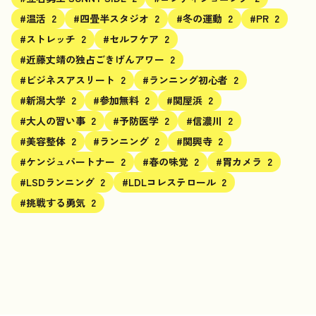
#温活
2
#四畳半スタジオ
2
#冬の運動
2
#PR
2
#ストレッチ
2
#セルフケア
2
#近藤丈靖の独占ごきげんアワー
2
#ビジネスアスリート
2
#ランニング初心者
2
#新潟大学
2
#参加無料
2
#関屋浜
2
#大人の習い事
2
#予防医学
2
#信濃川
2
#美容整体
2
#ランニング
2
#関興寺
2
#ケンジュパートナー
2
#春の味覚
2
#胃カメラ
2
#LSDランニング
2
#LDLコレステロール
2
#挑戦する勇気
2