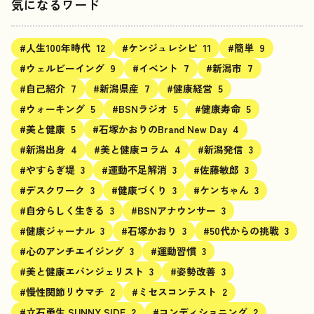
気になるワード
#人生100年時代
12
#ケンジュレシピ
11
#簡単
9
#ウェルビーイング
9
#イベント
7
#新潟市
7
#自己紹介
7
#新潟県産
7
#健康経営
5
#ウォーキング
5
#BSNラジオ
5
#健康寿命
5
#美と健康
5
#石塚かおりのBrand New Day
4
#新潟出身
4
#美と健康コラム
4
#新潟発信
3
#やすらぎ堤
3
#運動不足解消
3
#佐藤敏郎
3
#デスクワーク
3
#健康づくり
3
#ケンちゃん
3
#自分らしく生きる
3
#BSNアナウンサー
3
#健康ジャーナル
3
#石塚かおり
3
#50代からの挑戦
3
#心のアンチエイジング
3
#運動習慣
3
#美と健康エバンジェリスト
3
#姿勢改善
3
#慢性関節リウマチ
2
#ミセスコンテスト
2
#立石勇生 SUNNY SIDE
2
#コンディショニング
2