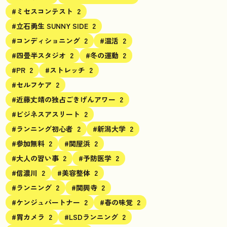
#ミセスコンテスト
2
#立石勇生 SUNNY SIDE
2
#コンディショニング
2
#温活
2
#四畳半スタジオ
2
#冬の運動
2
#PR
2
#ストレッチ
2
#セルフケア
2
#近藤丈靖の独占ごきげんアワー
2
#ビジネスアスリート
2
#ランニング初心者
2
#新潟大学
2
#参加無料
2
#関屋浜
2
#大人の習い事
2
#予防医学
2
#信濃川
2
#美容整体
2
#ランニング
2
#関興寺
2
#ケンジュパートナー
2
#春の味覚
2
#胃カメラ
2
#LSDランニング
2