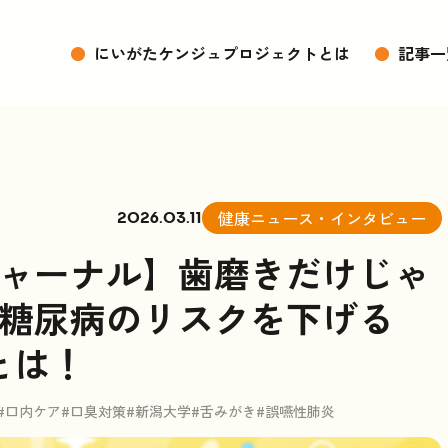
●
にいがたケンジュプロジェクトとは
●
記事一
健康ニュース・インタビュー
2026.03.11
ャーナル】歯磨きだけじゃ
糖尿病のリスクを下げる
とは！
#口内ケア
#口臭対策
#新潟大学
#舌みがき
#誤嚥性肺炎