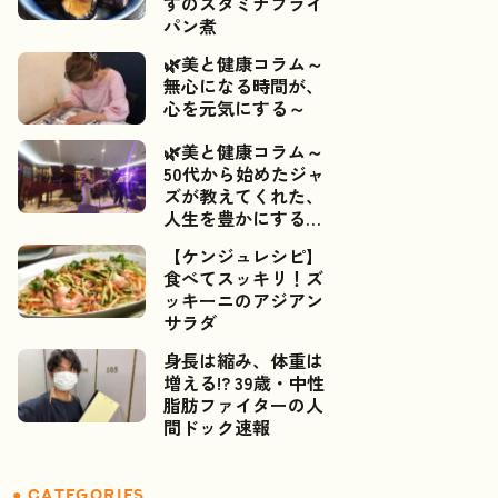
すのスタミナフライ
パン煮
🌿美と健康コラム～
無心になる時間が、
心を元気にする～
🌿美と健康コラム～
50代から始めたジャ
ズが教えてくれた、
人生を豊かにするご
縁～📯✨
【ケンジュレシピ】
食べてスッキリ！ズ
ッキーニのアジアン
サラダ
身長は縮み、体重は
増える!? 39歳・中性
脂肪ファイターの人
間ドック速報