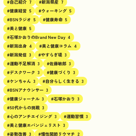
#自己紹介
7
#新潟県産
7
#健康経営
5
#ウォーキング
5
#BSNラジオ
5
#健康寿命
5
#美と健康
5
#石塚かおりのBrand New Day
4
#新潟出身
4
#美と健康コラム
4
#新潟発信
3
#やすらぎ堤
3
#運動不足解消
3
#佐藤敏郎
3
#デスクワーク
3
#健康づくり
3
#ケンちゃん
3
#自分らしく生きる
3
#BSNアナウンサー
3
#健康ジャーナル
3
#石塚かおり
3
#50代からの挑戦
3
#心のアンチエイジング
3
#運動習慣
3
#美と健康エバンジェリスト
3
#姿勢改善
3
#慢性関節リウマチ
2