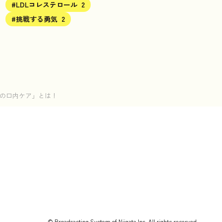
#LDLコレステロール
2
#挑戦する勇気
2
2の口内ケア」とは！
© Broadcasting System of Niigata Inc. All rights reserved.