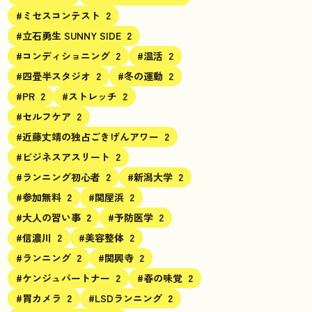
#ミセスコンテスト
2
#立石勇生 SUNNY SIDE
2
#コンディショニング
2
#温活
2
#四畳半スタジオ
2
#冬の運動
2
#PR
2
#ストレッチ
2
#セルフケア
2
#近藤丈靖の独占ごきげんアワー
2
#ビジネスアスリート
2
#ランニング初心者
2
#新潟大学
2
#参加無料
2
#関屋浜
2
#大人の習い事
2
#予防医学
2
#信濃川
2
#美容整体
2
#ランニング
2
#関興寺
2
#ケンジュパートナー
2
#春の味覚
2
#胃カメラ
2
#LSDランニング
2