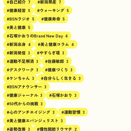
#自己紹介
7
#新潟県産
7
#健康経営
5
#ウォーキング
5
#BSNラジオ
5
#健康寿命
5
#美と健康
5
#石塚かおりのBrand New Day
4
#新潟出身
4
#美と健康コラム
4
#新潟発信
3
#やすらぎ堤
3
#運動不足解消
3
#佐藤敏郎
3
#デスクワーク
3
#健康づくり
3
#ケンちゃん
3
#自分らしく生きる
3
#BSNアナウンサー
3
#健康ジャーナル
3
#石塚かおり
3
#50代からの挑戦
3
#心のアンチエイジング
3
#運動習慣
3
#美と健康エバンジェリスト
3
#姿勢改善
3
#慢性関節リウマチ
2