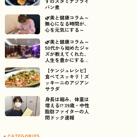
すのスタミナフライ
パン煮
🌿美と健康コラム～
無心になる時間が、
心を元気にする～
🌿美と健康コラム～
50代から始めたジャ
ズが教えてくれた、
人生を豊かにするご
縁～📯✨
【ケンジュレシピ】
食べてスッキリ！ズ
ッキーニのアジアン
サラダ
身長は縮み、体重は
増える!? 39歳・中性
脂肪ファイターの人
間ドック速報