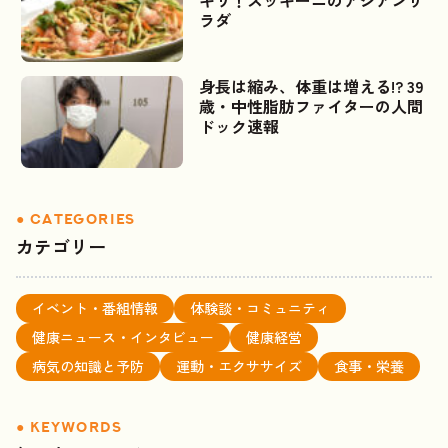
キリ！ズッキーニのアジアンサ
ラダ
身長は縮み、体重は増える!? 39
歳・中性脂肪ファイターの人間
ドック速報
カテゴリー
イベント・番組情報
体験談・コミュニティ
健康ニュース・インタビュー
健康経営
病気の知識と予防
運動・エクササイズ
食事・栄養