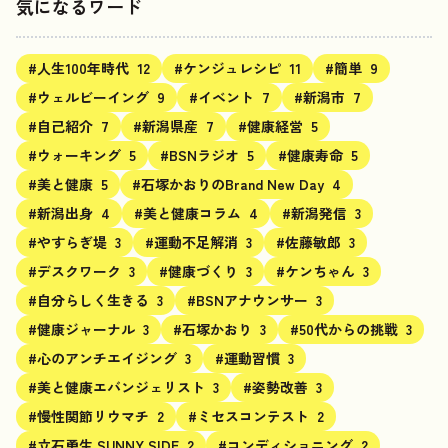
気になるワード
#人生100年時代
12
#ケンジュレシピ
11
#簡単
9
#ウェルビーイング
9
#イベント
7
#新潟市
7
#自己紹介
7
#新潟県産
7
#健康経営
5
#ウォーキング
5
#BSNラジオ
5
#健康寿命
5
#美と健康
5
#石塚かおりのBrand New Day
4
#新潟出身
4
#美と健康コラム
4
#新潟発信
3
#やすらぎ堤
3
#運動不足解消
3
#佐藤敏郎
3
#デスクワーク
3
#健康づくり
3
#ケンちゃん
3
#自分らしく生きる
3
#BSNアナウンサー
3
#健康ジャーナル
3
#石塚かおり
3
#50代からの挑戦
3
#心のアンチエイジング
3
#運動習慣
3
#美と健康エバンジェリスト
3
#姿勢改善
3
#慢性関節リウマチ
2
#ミセスコンテスト
2
#立石勇生 SUNNY SIDE
2
#コンディショニング
2