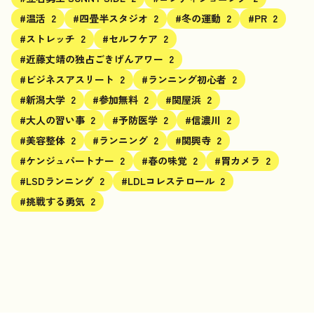
#温活
2
#四畳半スタジオ
2
#冬の運動
2
#PR
2
#ストレッチ
2
#セルフケア
2
#近藤丈靖の独占ごきげんアワー
2
#ビジネスアスリート
2
#ランニング初心者
2
#新潟大学
2
#参加無料
2
#関屋浜
2
#大人の習い事
2
#予防医学
2
#信濃川
2
#美容整体
2
#ランニング
2
#関興寺
2
#ケンジュパートナー
2
#春の味覚
2
#胃カメラ
2
#LSDランニング
2
#LDLコレステロール
2
#挑戦する勇気
2