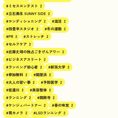
#ミセスコンテスト
2
#立石勇生 SUNNY SIDE
2
#コンディショニング
2
#温活
2
#四畳半スタジオ
2
#冬の運動
2
#PR
2
#ストレッチ
2
#セルフケア
2
#近藤丈靖の独占ごきげんアワー
2
#ビジネスアスリート
2
#ランニング初心者
2
#新潟大学
2
#参加無料
2
#関屋浜
2
#大人の習い事
2
#予防医学
2
#信濃川
2
#美容整体
2
#ランニング
2
#関興寺
2
#ケンジュパートナー
2
#春の味覚
2
#胃カメラ
2
#LSDランニング
2