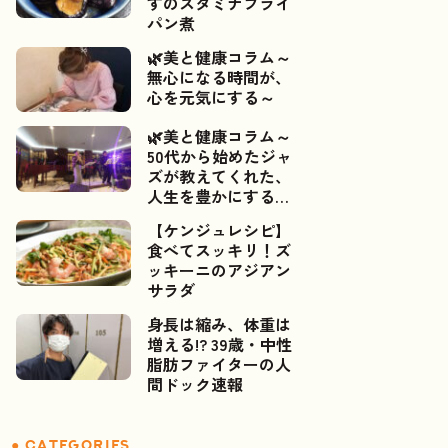
すのスタミナフライ
パン煮
🌿美と健康コラム～
無心になる時間が、
心を元気にする～
🌿美と健康コラム～
50代から始めたジャ
ズが教えてくれた、
人生を豊かにするご
縁～📯✨
【ケンジュレシピ】
食べてスッキリ！ズ
ッキーニのアジアン
サラダ
身長は縮み、体重は
増える!? 39歳・中性
脂肪ファイターの人
間ドック速報