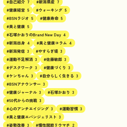
#自己紹介
7
#新潟県産
7
#健康経営
5
#ウォーキング
5
#BSNラジオ
5
#健康寿命
5
#美と健康
5
#石塚かおりのBrand New Day
4
#新潟出身
4
#美と健康コラム
4
#新潟発信
3
#やすらぎ堤
3
#運動不足解消
3
#佐藤敏郎
3
#デスクワーク
3
#健康づくり
3
#ケンちゃん
3
#自分らしく生きる
3
#BSNアナウンサー
3
#健康ジャーナル
3
#石塚かおり
3
#50代からの挑戦
3
#心のアンチエイジング
3
#運動習慣
3
#美と健康エバンジェリスト
3
#姿勢改善
3
#慢性関節リウマチ
2