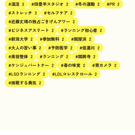
#温活
2
#四畳半スタジオ
2
#冬の運動
2
#PR
2
#ストレッチ
2
#セルフケア
2
#近藤丈靖の独占ごきげんアワー
2
#ビジネスアスリート
2
#ランニング初心者
2
#新潟大学
2
#参加無料
2
#関屋浜
2
#大人の習い事
2
#予防医学
2
#信濃川
2
#美容整体
2
#ランニング
2
#関興寺
2
#ケンジュパートナー
2
#春の味覚
2
#胃カメラ
2
#LSDランニング
2
#LDLコレステロール
2
#挑戦する勇気
2