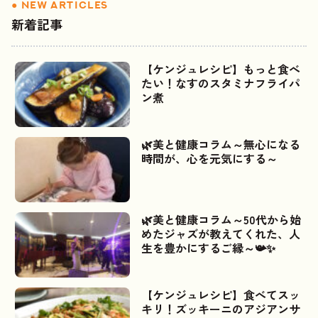
新着記事
【ケンジュレシピ】もっと食べ
たい！なすのスタミナフライパ
ン煮
🌿美と健康コラム～無心になる
時間が、心を元気にする～
🌿美と健康コラム～50代から始
めたジャズが教えてくれた、人
生を豊かにするご縁～📯✨
【ケンジュレシピ】食べてスッ
キリ！ズッキーニのアジアンサ