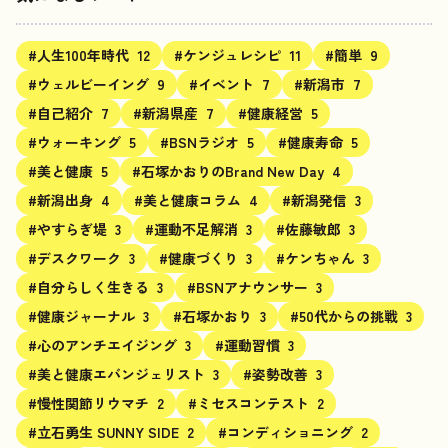
#人生100年時代
12
#ケンジュレシピ
11
#簡単
9
#ウェルビーイング
9
#イベント
7
#新潟市
7
#自己紹介
7
#新潟県産
7
#健康経営
5
#ウォーキング
5
#BSNラジオ
5
#健康寿命
5
#美と健康
5
#石塚かおりのBrand New Day
4
#新潟出身
4
#美と健康コラム
4
#新潟発信
3
#やすらぎ堤
3
#運動不足解消
3
#佐藤敏郎
3
#デスクワーク
3
#健康づくり
3
#ケンちゃん
3
#自分らしく生きる
3
#BSNアナウンサー
3
#健康ジャーナル
3
#石塚かおり
3
#50代からの挑戦
3
#心のアンチエイジング
3
#運動習慣
3
#美と健康エバンジェリスト
3
#姿勢改善
3
#慢性関節リウマチ
2
#ミセスコンテスト
2
#立石勇生 SUNNY SIDE
2
#コンディショニング
2