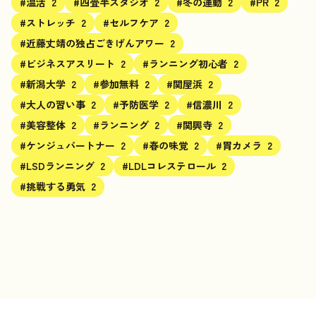
#温活
2
#四畳半スタジオ
2
#冬の運動
2
#PR
2
#ストレッチ
2
#セルフケア
2
#近藤丈靖の独占ごきげんアワー
2
#ビジネスアスリート
2
#ランニング初心者
2
#新潟大学
2
#参加無料
2
#関屋浜
2
#大人の習い事
2
#予防医学
2
#信濃川
2
#美容整体
2
#ランニング
2
#関興寺
2
#ケンジュパートナー
2
#春の味覚
2
#胃カメラ
2
#LSDランニング
2
#LDLコレステロール
2
#挑戦する勇気
2