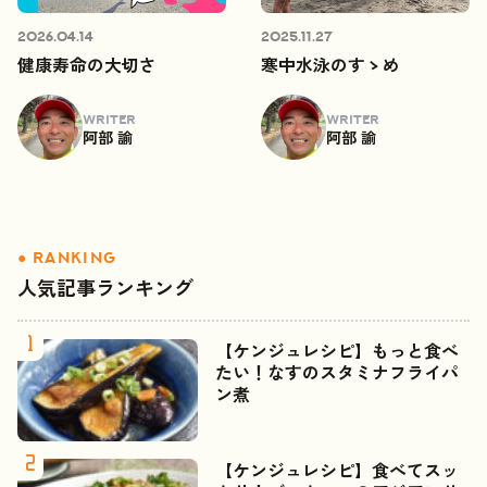
2026.04.14
2025.11.27
健康寿命の大切さ
寒中水泳のすゝめ
WRITER
WRITER
阿部 諭
阿部 諭
人気記事ランキング
【ケンジュレシピ】もっと食べ
たい！なすのスタミナフライパ
ン煮
【ケンジュレシピ】食べてスッ