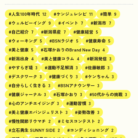
#人生100年時代
12
#ケンジュレシピ
11
#簡単
9
#ウェルビーイング
9
#イベント
7
#新潟市
7
#自己紹介
7
#新潟県産
7
#健康経営
5
#ウォーキング
5
#BSNラジオ
5
#健康寿命
5
#美と健康
5
#石塚かおりのBrand New Day
4
#新潟出身
4
#美と健康コラム
4
#新潟発信
3
#やすらぎ堤
3
#運動不足解消
3
#佐藤敏郎
3
#デスクワーク
3
#健康づくり
3
#ケンちゃん
3
#自分らしく生きる
3
#BSNアナウンサー
3
#健康ジャーナル
3
#石塚かおり
3
#50代からの挑戦
3
#心のアンチエイジング
3
#運動習慣
3
#美と健康エバンジェリスト
3
#姿勢改善
3
#慢性関節リウマチ
2
#ミセスコンテスト
2
#立石勇生 SUNNY SIDE
2
#コンディショニング
2