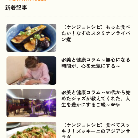
新着記事
【ケンジュレシピ】もっと食べ
たい！なすのスタミナフライパ
ン煮
🌿美と健康コラム～無心になる
時間が、心を元気にする～
🌿美と健康コラム～50代から始
めたジャズが教えてくれた、人
生を豊かにするご縁～📯✨
【ケンジュレシピ】食べてスッ
キリ！ズッキーニのアジアンサ
ラダ