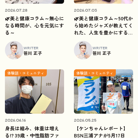
2026.07.28
2026.07.03
🌿美と健康コラム～無心に
🌿美と健康コラム～50代か
なる時間が、心を元気にす
ら始めたジャズが教えてく
る～
れた、人生を豊かにするご
縁～📯✨
WRITER
WRITER
笹川 正子
笹川 正子
体験談・コミュニティ
体験談・コミュニティ
2026.06.16
2026.05.25
身長は縮み、体重は増え
【ケンちゃんレポート】
る!? 39歳・中性脂肪ファ
BSN三浦アナが5月17日