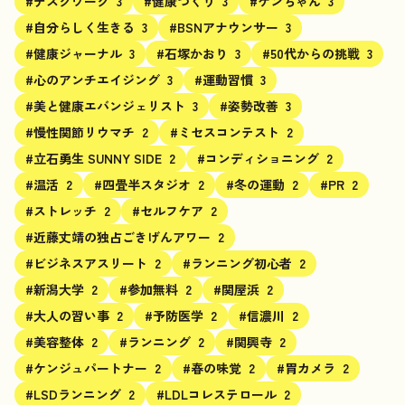
#デスクワーク
3
#健康づくり
3
#ケンちゃん
3
#自分らしく生きる
3
#BSNアナウンサー
3
#健康ジャーナル
3
#石塚かおり
3
#50代からの挑戦
3
#心のアンチエイジング
3
#運動習慣
3
#美と健康エバンジェリスト
3
#姿勢改善
3
#慢性関節リウマチ
2
#ミセスコンテスト
2
#立石勇生 SUNNY SIDE
2
#コンディショニング
2
#温活
2
#四畳半スタジオ
2
#冬の運動
2
#PR
2
#ストレッチ
2
#セルフケア
2
#近藤丈靖の独占ごきげんアワー
2
#ビジネスアスリート
2
#ランニング初心者
2
#新潟大学
2
#参加無料
2
#関屋浜
2
#大人の習い事
2
#予防医学
2
#信濃川
2
#美容整体
2
#ランニング
2
#関興寺
2
#ケンジュパートナー
2
#春の味覚
2
#胃カメラ
2
#LSDランニング
2
#LDLコレステロール
2