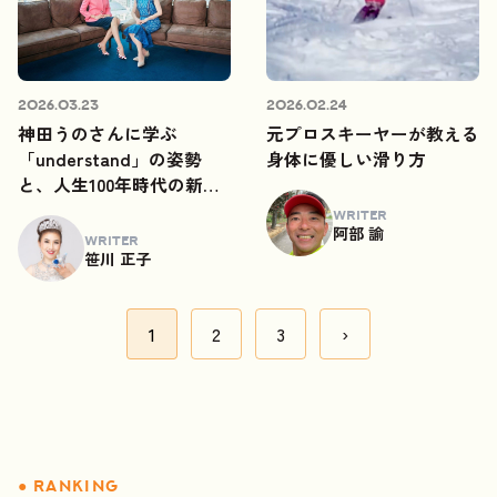
2026.03.23
2026.02.24
神田うのさんに学ぶ
元プロスキーヤーが教える
「understand」の姿勢
身体に優しい滑り方
と、人生100年時代の新た
な挑戦
WRITER
阿部 諭
WRITER
笹川 正子
投
1
2
3
›
稿
の
ペ
ー
ジ
送
り