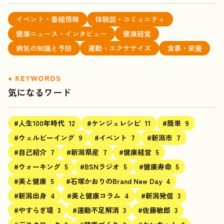
イベント・番組情報
体験談・コミュニティ
健康ニュース・インタビュー
健康経営
病気の知識と予防
運動・エクササイズ
食事・栄養
気になるワード
#人生100年時代
12
#ケンジュレシピ
11
#簡単
9
#ウェルビーイング
9
#イベント
7
#新潟市
7
#自己紹介
7
#新潟県産
7
#健康経営
5
#ウォーキング
5
#BSNラジオ
5
#健康寿命
5
#美と健康
5
#石塚かおりのBrand New Day
4
#新潟出身
4
#美と健康コラム
4
#新潟発信
3
#やすらぎ堤
3
#運動不足解消
3
#佐藤敏郎
3