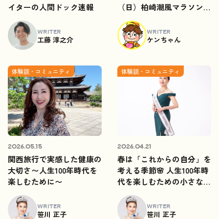
イターの人間ドック速報
（日）柏崎潮風マラソンに
参加してきました。
WRITER
WRITER
工藤 淳之介
ケンちゃん
体験談・コミュニティ
体験談・コミュニティ
2026.05.15
2026.04.21
関西旅行で実感した健康の
春は「これからの自分」を
大切さ〜人生100年時代を
考える季節🌸 人生100年時
楽しむために〜
代を楽しむための小さな勇
気
WRITER
WRITER
笹川 正子
笹川 正子