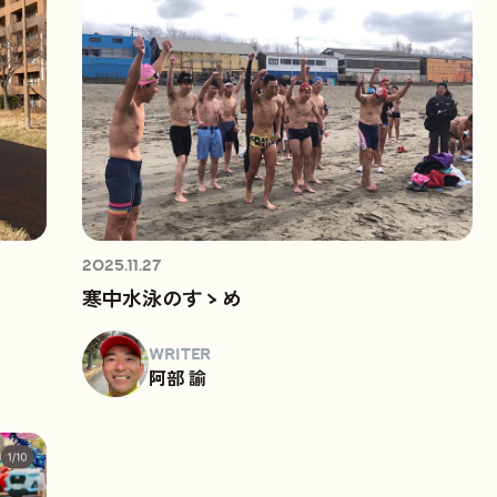
2025.11.27
寒中水泳のすゝめ
WRITER
阿部 諭