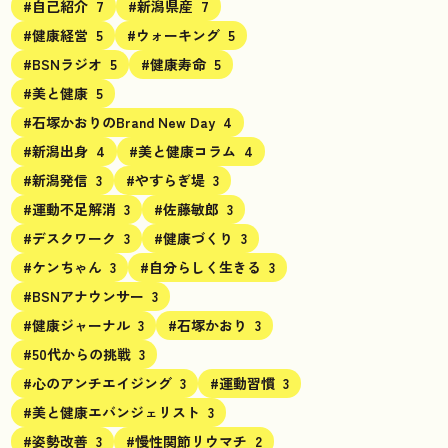
#自己紹介
7
#新潟県産
7
#健康経営
5
#ウォーキング
5
#BSNラジオ
5
#健康寿命
5
#美と健康
5
#石塚かおりのBrand New Day
4
#新潟出身
4
#美と健康コラム
4
#新潟発信
3
#やすらぎ堤
3
#運動不足解消
3
#佐藤敏郎
3
#デスクワーク
3
#健康づくり
3
#ケンちゃん
3
#自分らしく生きる
3
#BSNアナウンサー
3
#健康ジャーナル
3
#石塚かおり
3
#50代からの挑戦
3
#心のアンチエイジング
3
#運動習慣
3
#美と健康エバンジェリスト
3
#姿勢改善
3
#慢性関節リウマチ
2