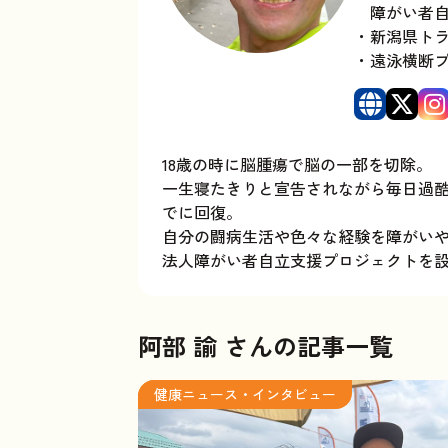
障がい者自
・新潟県ト
・遠泳横断
18歳の時に脳腫瘍で脳の一部を切除。
一生寝たきりと宣告されながら毎日過
でに回復。
自分の闘病生活や色々な経験を障がいや
法人障がい者自立支援プロジェクトを
阿部 諭
さんの記事一覧
健康ニュース・インタビュー