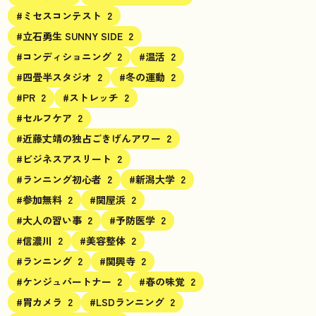
#ミセスコンテスト
2
#立石勇生 SUNNY SIDE
2
#コンディショニング
2
#温活
2
#四畳半スタジオ
2
#冬の運動
2
#PR
2
#ストレッチ
2
#セルフケア
2
#近藤丈靖の独占ごきげんアワー
2
#ビジネスアスリート
2
#ランニング初心者
2
#新潟大学
2
#参加無料
2
#関屋浜
2
#大人の習い事
2
#予防医学
2
#信濃川
2
#美容整体
2
#ランニング
2
#関興寺
2
#ケンジュパートナー
2
#春の味覚
2
#胃カメラ
2
#LSDランニング
2