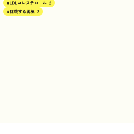
#LDLコレステロール
2
#挑戦する勇気
2